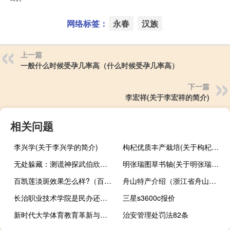
网络标签：
永春
汉族
上一篇
一般什么时候受孕几率高（什么时候受孕几率高）
下一篇
李宏祥(关于李宏祥的简介)
相关问题
李兴学(关于李兴学的简介)
枸杞优质丰产栽培(关于枸杞优质丰产栽培的简介)
无处躲藏：测谎神探武伯欣破案实录(关于无处躲藏：测谎神探武伯欣破案实录的简介)
明张瑞图草书轴(关于明张瑞图草书轴的简介)
百凯莲淡斑效果怎么样?（百莲凯去斑）
舟山特产介绍（浙江省舟山特产大全）
长治职业技术学院是民办还是公办
三星s3600c报价
新时代大学体育教育革新与反思(关于新时代大学体育教育革新与反思的简介)
治安管理处罚法82条