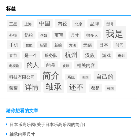
标签
中国
内径
品牌
三星
北京
型号
上海
我是
宝宝
奶粉
外径
很多人
尺寸
孕妇
手机
日本
无锡
时间
新疆
新编
技能
方法
杭州
汉族
是一个
服务队
游戏
春节
电影
的人
相关内容
的是
电视剧
皮肤
简介
自己的
科技有限公司
系统
美国
轴承
还不
详情
荣耀
都是
韩国
猜你想看的文章
日本乐高乐园(关于日本乐高乐园的简介)
轴承内圈尺寸