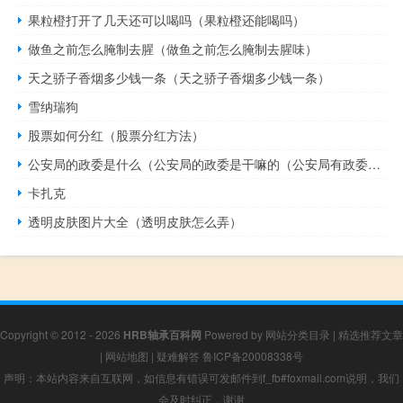
果粒橙打开了几天还可以喝吗（果粒橙还能喝吗）
做鱼之前怎么腌制去腥（做鱼之前怎么腌制去腥味）
天之骄子香烟多少钱一条（天之骄子香烟多少钱一条）
雪纳瑞狗
股票如何分红（股票分红方法）
公安局的政委是什么（公安局的政委是干嘛的（公安局有政委吗））
卡扎克
透明皮肤图片大全（透明皮肤怎么弄）
Copyright © 2012 - 2026
HRB轴承百科网
Powered by
网站分类目录
|
精选推荐文章
|
网站地图
|
疑难解答
鲁ICP备20008338号
声明：本站内容来自互联网，如信息有错误可发邮件到f_fb#foxmail.com说明，我们
会及时纠正，谢谢