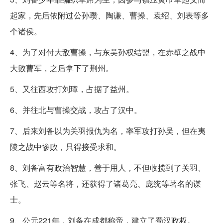
起家，先后依附过公孙瓒、陶谦、曹操、袁绍、刘表等多
个诸侯。
4、为了对付大敌曹操，与东吴孙权结盟，在赤壁之战中
大败曹军，之后拿下了荆州。
5、又往西攻打刘璋，占据了益州。
6、并往北与曹操交战，攻占了汉中。
7、后来刘备以为关羽报仇为名，率军攻打孙吴，但在夷
陵之战中惨败，只得接受求和。
8、刘备富有政治智慧，善于用人，不但收揽到了关羽、
张飞、赵云等名将，还获得了诸葛亮、庞统等著名的谋
士。
9、公元221年，刘备在成都称帝，建立了蜀汉政权。