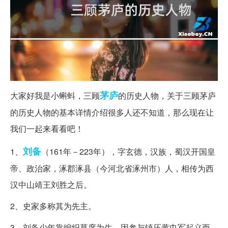
茅庐
大家好我是小蝌蚪，三顾
的历史人物，关于三顾茅庐
的历史人物的基本详情介绍很多人还不知道，那么现在让
我们一起来看看吧！
刘备
1、
（161年－223年），字玄德，汉族，蜀汉开国皇
帝、政治家，涿郡涿县（今河北省涿州市）人，相传为西
汉中山靖王刘胜之后。
2、史家多称其为先主。
3、刘备少年靠编织草席为生，因参与镇压黄巾军起义而