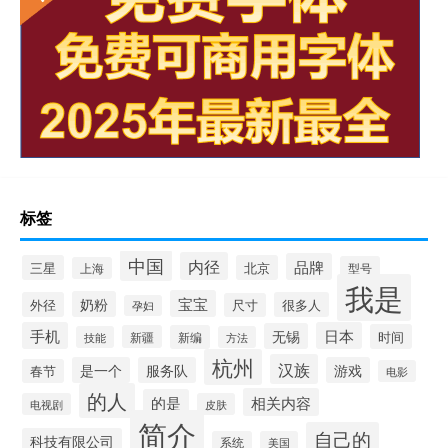
标签
中国
内径
品牌
三星
北京
型号
上海
我是
宝宝
奶粉
外径
很多人
尺寸
孕妇
手机
日本
无锡
时间
新疆
新编
技能
方法
杭州
汉族
是一个
服务队
游戏
春节
电影
的人
相关内容
的是
电视剧
皮肤
简介
自己的
科技有限公司
系统
美国