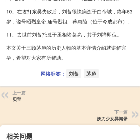
10、在攻打东吴失败后，刘备很快病逝于白帝城，终年63
岁，谥号昭烈皇帝,庙号烈祖，葬惠陵（位于今成都市）。
11、去世前刘备托孤于丞相诸葛亮，其子刘禅即位。
本文关于三顾茅庐的历史人物的基本详情介绍就讲解完
毕，希望对大家有所帮助。
网络标签：
刘备
茅庐
上一篇
贝宝
下一篇
妖刀少女异闻录
相关问题