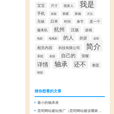
我是
宝宝
很多人
尺寸
手机
新疆
新编
技能
方法
日本
无锡
是一个
时间
春节
杭州
汉族
服务队
游戏
的人
的是
电影
电视剧
皮肤
简介
相关内容
科技有限公司
自己的
荣耀
系统
美国
轴承
还不
详情
都是
韩国
猜你想看的文章
最小的轴承座
昆明网站建站推广（昆明网站建设哪家便宜）