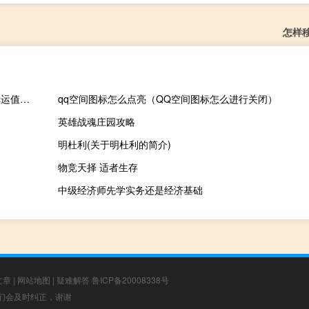
怎样
王者荣耀积分夺宝幸运值多少满要花多少钱（王者荣耀积分夺宝幸运值多少满）
qq空间图标怎么点亮（QQ空间图标怎么进行关闭）
英雄战魂庄园攻略
明杜利(关于明杜利的简介)
物竞天择 适者生存
中级经济师先学实务还是经济基础
文章
|
网站地图
|
疑难解答
鲁ICP备20008338号
，我们会及时纠正，谢谢