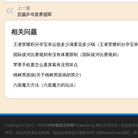
上一篇
历届乒乓世界冠军
相关问题
国际拔河比赛规则有没有体重限制（国际拔河比赛规则）
苹果手机要怎么看屏幕有没用坏点
桃树黑斑病(关于桃树黑斑病的简介)
六面魔方方法（六面魔方的玩法）
Copyright © 2012 - 2026
HRB轴承百科网
Powered by
网站分类目录
|
精选推荐
声明：本站内容来自互联网，如信息有错误可发邮件到f_fb#foxmail.com说明