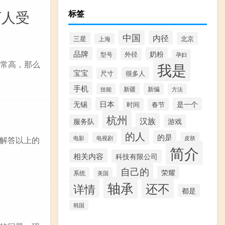
万人受
标签
中国
内径
三星
北京
上海
品牌
奶粉
外径
型号
孕妇
非常高，那么
我是
宝宝
很多人
尺寸
手机
新疆
新编
技能
方法
日本
无锡
是一个
时间
春节
杭州
汉族
服务队
游戏
的人
的是
电影
电视剧
皮肤
解答以上的
简介
相关内容
科技有限公司
自己的
荣耀
系统
美国
轴承
还不
详情
都是
韩国