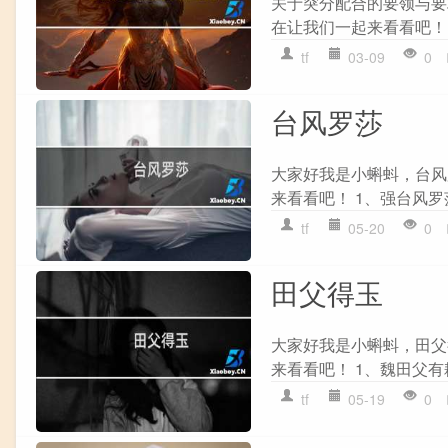
关于突分配合的要领与要
在让我们一起来看看吧！ 
tf
03-09
0
台风罗莎
大家好我是小蝌蚪，台风
来看看吧！ 1、强台风罗莎（
tf
05-20
0
田父得玉
大家好我是小蝌蚪，田父
来看看吧！ 1、魏田父有
tf
05-19
0