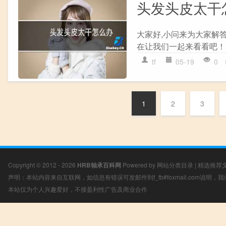
头发头皮太干
大家好,小问来为大家解
在让我们一起来看看吧！ 
tf
05-19
0
1
2
3
Copyright © 2012 - 2026
HRB轴承百科网
Powered by
网站分类目录
|
精选推荐
声明：本站内容来自互联网，如信息有错误可发邮件到f_fb#foxmail.com说明
本站仅为个人兴趣爱好，不接盈利性广告及商业合作