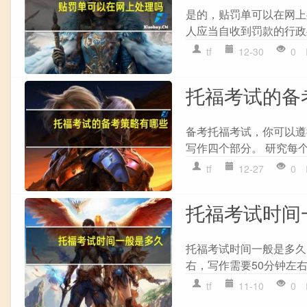
是的，贴罚单可以在网上
人应当自收到罚款的行政
tf
12-30
0
托福考试的备
备考托福考试，你可以遵循
写作四个部分。 研究每个部
tf
12-27
0
托福考试时间
托福考试时间一般是多久 
右，写作需要50分钟左右，
tf
11-10
0