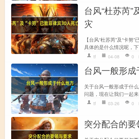
台风“杜苏芮”
灾
【台风“杜苏芮”及“卡努”
具体的是什么情况呢，下
tf
04-08
0
台风一般形成
关于台风一般形成于什么
问题，现在让我们一起来看
tf
03-26
0
突分配合的要