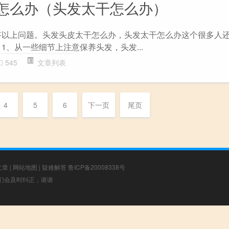
怎么办（头发太干怎么办）
答以上问题。头发头皮太干怎么办，头发太干怎么办这个很多人还
1、从一些细节上注意保养头发，头发...
545
文章列表
4
5
6
下一页
尾页
文章
|
网站地图
|
疑难解答
鲁ICP备20008338号
，我们会及时纠正，谢谢