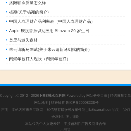
洛阳轴承质量怎么样
杨宛(关于杨宛的简介)
中国人寿理财产品利率表（中国人寿理财产品）
Apple 庆祝音乐识别应用 Shazam 20 岁生日
奥里与迷失森林
朱云请斩马剑赋(关于朱云请斩马剑赋的简介)
阎崇年被打人现状（阎崇年被打）
Copyright © 2012 - 2026
HRB轴承百科网
Powered by
网站分类目录
|
精选推荐文章
|
网站地图
|
疑难解答
鲁ICP备20008338号
声明：本站内容来自互联网，如信息有错误可发邮件到f_fb#foxmail.com说明，我们
会及时纠正，谢谢
本站仅为个人兴趣爱好，不接盈利性广告及商业合作
小男孩