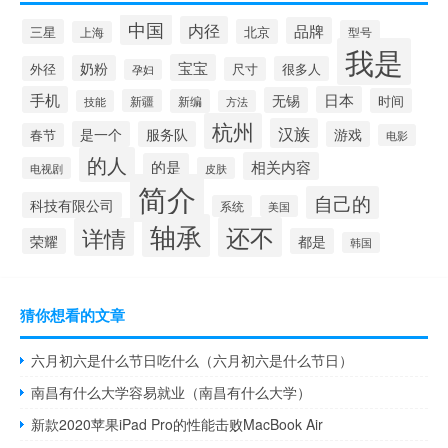
中国
内径
品牌
三星
北京
型号
上海
我是
宝宝
奶粉
外径
很多人
尺寸
孕妇
手机
日本
无锡
时间
新疆
新编
技能
方法
杭州
汉族
是一个
服务队
游戏
春节
电影
的人
相关内容
的是
电视剧
皮肤
简介
自己的
科技有限公司
系统
美国
轴承
还不
详情
荣耀
都是
韩国
猜你想看的文章
六月初六是什么节日吃什么（六月初六是什么节日）
南昌有什么大学容易就业（南昌有什么大学）
新款2020苹果iPad Pro的性能击败MacBook Air