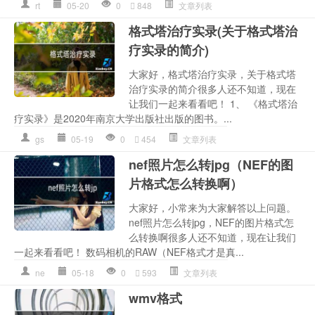
rt
05-20
0
848
文章列表
格式塔治疗实录(关于格式塔治
疗实录的简介)
大家好，格式塔治疗实录，关于格式塔
治疗实录的简介很多人还不知道，现在
让我们一起来看看吧！ 1、 《格式塔治
疗实录》是2020年南京大学出版社出版的图书。...
gs
05-19
0
454
文章列表
nef照片怎么转jpg（NEF的图
片格式怎么转换啊）
大家好，小常来为大家解答以上问题。
nef照片怎么转jpg，NEF的图片格式怎
么转换啊很多人还不知道，现在让我们
一起来看看吧！ 数码相机的RAW（NEF格式才是真...
ne
05-18
0
593
文章列表
wmv格式